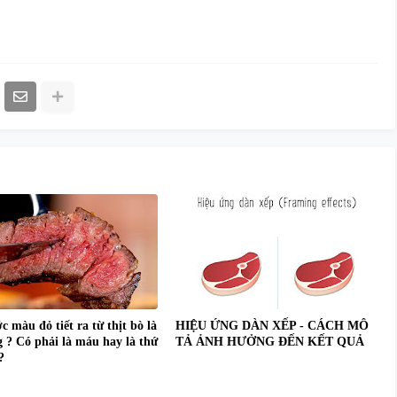
 màu đỏ tiết ra từ thịt bò là
HIỆU ỨNG DÀN XẾP - CÁCH MÔ
g ? Có phải là máu hay là thứ
TẢ ẢNH HƯỞNG ĐẾN KẾT QUẢ
?