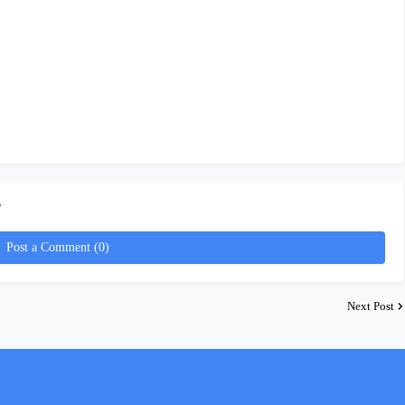
!
Post a Comment (0)
Next Post