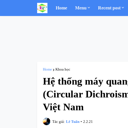
Home
Menu
Recent post
Home
Khoa học
Hệ thống máy quang
(Circular Dichroism
Việt Nam
Tác giả:
Lê Tuấn
•
2.2.21