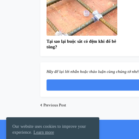
Tại sao lại buộc sắt có đệm khi đổ bê
tông?
Hãy để lại lời nhắn hoặc thảo luận cùng chúng tớ nhé
Previous Post
Our website uses cookies to improve your
About Us
experience.
Learn more