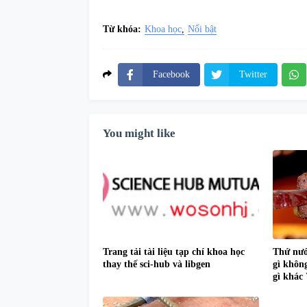
Từ khóa:
Khoa học
Nổi bật
Facebook
Twitter
You might like
Trang tải tài liệu tạp chí khoa học
Thứ nước
thay thế sci-hub và libgen
gì khôn
gì khác 