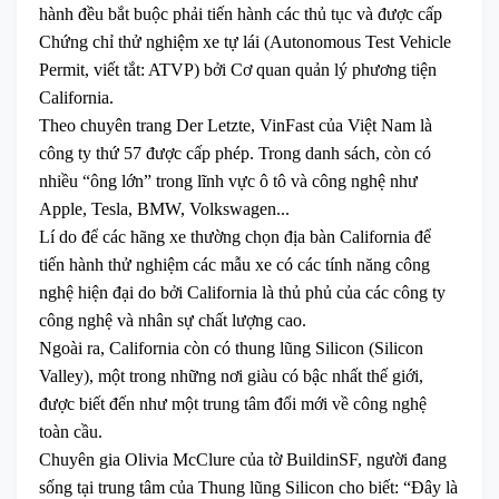
hành đều bắt buộc phải tiến hành các thủ tục và được cấp
Chứng chỉ thử nghiệm xe tự lái (Autonomous Test Vehicle
Permit, viết tắt: ATVP) bởi Cơ quan quản lý phương tiện
California.
Theo chuyên trang Der Letzte, VinFast của Việt Nam là
công ty thứ 57 được cấp phép. Trong danh sách, còn có
nhiều “ông lớn” trong lĩnh vực ô tô và công nghệ như
Apple, Tesla, BMW, Volkswagen...
Lí do để các hãng xe thường chọn địa bàn California để
tiến hành thử nghiệm các mẫu xe có các tính năng công
nghệ hiện đại do bởi California là thủ phủ của các công ty
công nghệ và nhân sự chất lượng cao.
Ngoài ra, California còn có thung lũng Silicon (Silicon
Valley), một trong những nơi giàu có bậc nhất thế giới,
được biết đến như một trung tâm đổi mới về công nghệ
toàn cầu.
Chuyên gia Olivia McClure của tờ BuildinSF, người đang
sống tại trung tâm của Thung lũng Silicon cho biết: “Đây là