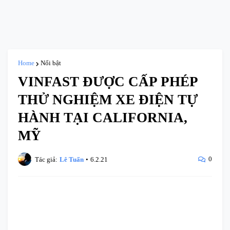
Home
Nổi bật
VINFAST ĐƯỢC CẤP PHÉP
THỬ NGHIỆM XE ĐIỆN TỰ
HÀNH TẠI CALIFORNIA,
MỸ
0
Tác giả:
Lê Tuấn
•
6.2.21