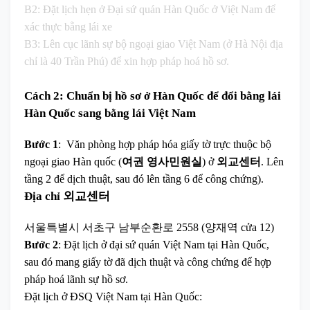
B2: Đặt lịch hẹn ở Đại sứ quán Hàn Quốc ở Việt Nam để
xác thực bằng lái xe
B3: Lên cục lãnh sự bộ ngoại giao Việt Nam (ở Hà Nội địa
chỉ là 40 Trần Phú) để xin hợp pháp hoá hồ sơ.
Cách 2: Chuẩn bị hồ sơ ở Hàn Quốc để đổi bằng lái
Hàn Quốc sang bằng lái Việt Nam
Bước 1
: Văn phòng hợp pháp hóa giấy tờ trực thuộc bộ
ngoại giao Hàn quốc (
여권 영사민원실
) ở
외교센터
. Lên
tầng 2 để dịch thuật, sau đó lên tầng 6 để công chứng).
Địa chỉ 외교센터
서울특별시 서초구 남부순환로 2558 (양재역 cửa 12)
Bước 2
: Đặt lịch ở đại sứ quán Việt Nam tại Hàn Quốc,
sau đó mang giấy tờ đã dịch thuật và công chứng để hợp
pháp hoá lãnh sự hồ sơ.
Đặt lịch ở ĐSQ Việt Nam tại Hàn Quốc: