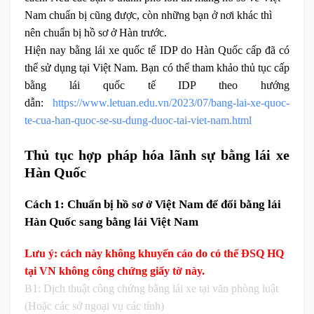
Nam chuẩn bị cũng được, còn những bạn ở nơi khác thì
nên chuẩn bị hồ sơ ở Hàn trước.
Hiện nay bằng lái xe quốc tế IDP do Hàn Quốc cấp đã có
thể sử dụng tại Việt Nam. Bạn có thể tham khảo thủ tục cấp
bằng lái quốc tế IDP theo hướng
dẫn:
https://www.letuan.edu.vn/2023/07/bang-lai-xe-quoc-
te-cua-han-quoc-se-su-dung-duoc-tai-viet-nam.html
Thủ tục hợp pháp hóa lãnh sự bằng lái xe
Hàn Quốc
Cách 1: Chuẩn bị hồ sơ ở Việt Nam để đổi bằng lái
Hàn Quốc sang bằng lái Việt Nam
Lưu ý: cách này không khuyến cáo do có thể ĐSQ HQ
tại VN không công chứng giấy tờ này.
B1: Dịch thuật công chứng bằng lái xe tại văn phòng luật
(Hoặc các sở ngoại vụ các tỉnh)