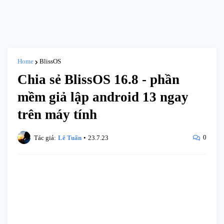
Home
BlissOS
Chia sẻ BlissOS 16.8 - phần
mềm giả lập android 13 ngay
trên máy tính
0
Tác giả:
Lê Tuấn
•
23.7.23