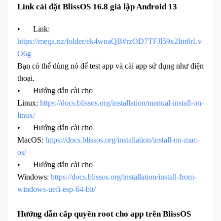
Link cài đặt BlissOS 16.8 giả lập Android 13
•
Link:
https://mega.nz/folder/ek4wnaQB#rzOD7TFJl59x2Im6rLv
O6g
Bạn có thể dùng nó để test app và cài app sử dụng như điện
thoại.
•
Hướng dẫn cài cho
Linux:
https://docs.blissos.org/installation/manual-install-on-
linux/
•
Hướng dẫn cài cho
MacOS:
https://docs.blissos.org/installation/install-on-mac-
os/
•
Hướng dẫn cài cho
Windows:
https://docs.blissos.org/installation/install-from-
windows-uefi-esp-64-bit/
Hướng dẫn cấp quyền root cho app trên BlissOS