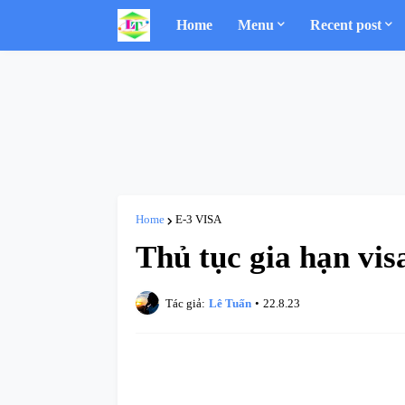
Home
Menu
Recent post
Home
E-3 VISA
Thủ tục gia hạn vis
Tác giả:
Lê Tuấn
•
22.8.23