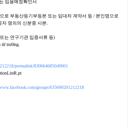
사본 또는 임용예정확인서
서류(본인명으로 부동산등기부등본 또는 임대차 계약서 등 / 본인명으로
공자 명의의 신분증 사본.
 또는 연구기관 입증서류 등)
 từ trường.
1212218/permalink/830664685049001
tionListR.pt
//www.facebook.com/groups/635699201212218